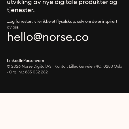
utvikling av nye digitale produkter og
tjenester.
…og forresten, vi er ikke et flyselskap, selv om de er inspirert
av oss.
oc.esron@olleh
LinkedIn
Personvern
© 2026 Norse Digital AS · Kontor: Lilleakerveien 4C, 0283 Oslo
· Org. nr.: 885 052 282